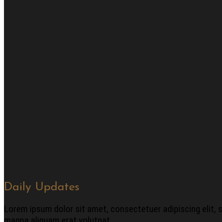
Daily Updates
Lorem ipsum dolor sit amet, consectetuer adipiscing elit,
magna aliquam erat volutpat.