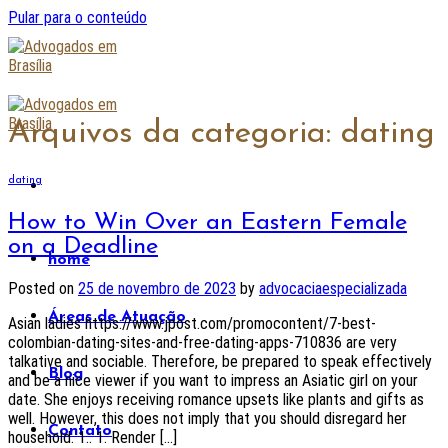
Pular para o conteúdo
Arquivos da categoria:
dating
dating
How to Win Over an Eastern Female
on a Deadline
home
Posted on
25 de novembro de 2023
by
advocaciaespecializada
Áreas de Atuação
Asian ladies https://www.jpost.com/promocontent/7-best-
colombian-dating-sites-and-free-dating-apps-710836 are very
talkative and sociable. Therefore, be prepared to speak effectively
Blog
and be a nice viewer if you want to impress an Asiatic girl on your
date. She enjoys receiving romance upsets like plants and gifts as
well. However, this does not imply that you should disregard her
Contato
household. 1.. 1. Render […]