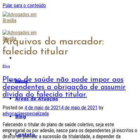
Pular para o conteúdo
Arquivos do marcador:
falecido titular
Blog
Plano de saúde não pode impor aos
home
dependentes a obrigação de assumir
dívida do falecido titular.
Áreas de Atuação
Posted on
4 de maio de 2021
4 de maio de 2021
by
advocaciaespecializada
Blog
Falecendo o titular do plano de saúde coletivo, seja este
empresarial ou por adesão, nasce para os dependentes já inscritos o
Contato
direito de pleitear a sucessão da titularidade, a depender da