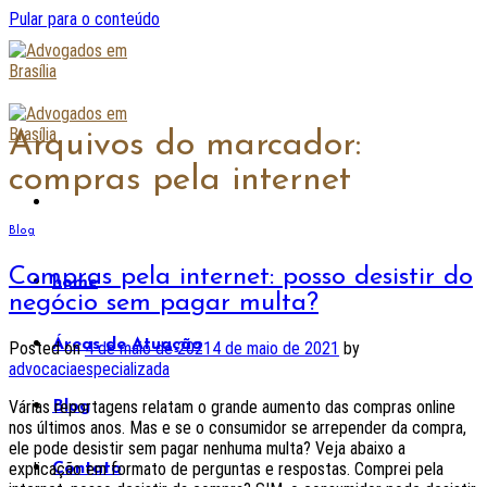
Pular para o conteúdo
Arquivos do marcador:
compras pela internet
Blog
Compras pela internet: posso desistir do
home
negócio sem pagar multa?
Áreas de Atuação
Posted on
4 de maio de 2021
4 de maio de 2021
by
advocaciaespecializada
Várias reportagens relatam o grande aumento das compras online
Blog
nos últimos anos. Mas e se o consumidor se arrepender da compra,
ele pode desistir sem pagar nenhuma multa? Veja abaixo a
explicação em formato de perguntas e respostas. Comprei pela
Contato