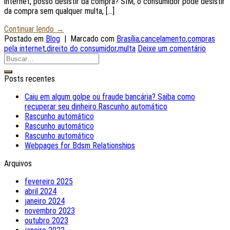
internet, posso desistir da compra? SIM, o consumidor pode desistir
da compra sem qualquer multa, […]
Continuar lendo
→
Postado em
Blog
|
Marcado com
Brasília
,
cancelamento
,
compras
pela internet
,
direito do consumidor
,
multa
Deixe um comentário
Posts recentes
Caiu em algum golpe ou fraude bancária? Saiba como
recuperar seu dinheiro.Rascunho automático
Rascunho automático
Rascunho automático
Rascunho automático
Webpages for Bdsm Relationships
Arquivos
fevereiro 2025
abril 2024
janeiro 2024
novembro 2023
outubro 2023