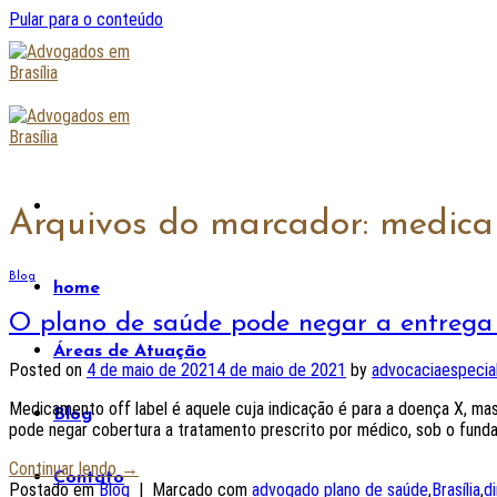
Pular para o conteúdo
Arquivos do marcador:
medica
Blog
home
O plano de saúde pode negar a entrega 
Áreas de Atuação
Posted on
4 de maio de 2021
4 de maio de 2021
by
advocaciaespecia
Medicamento off label é aquele cuja indicação é para a doença X, m
Blog
pode negar cobertura a tratamento prescrito por médico, sob o funda
Continuar lendo
→
Contato
Postado em
Blog
|
Marcado com
advogado plano de saúde
,
Brasília
,
d