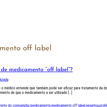
mento off label
de medicamento “off label”?
lizada
as o médico entende que também pode ser eficaz para tratamento da do
mento de que o medicamento a ser utilizado […]
ireito do consumidor
,
medicamento
,
medicamento off label
,
negativa
,
prob