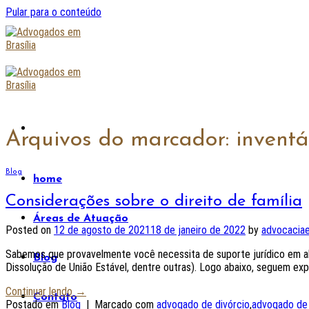
Pular para o conteúdo
Arquivos do marcador:
inventá
Blog
home
Considerações sobre o direito de família
Áreas de Atuação
Posted on
12 de agosto de 2021
18 de janeiro de 2022
by
advocaciae
Sabemos que provavelmente você necessita de suporte jurídico em alg
Blog
Dissolução de União Estável, dentre outras). Logo abaixo, seguem exp
Continuar lendo
→
Contato
Postado em
Blog
|
Marcado com
advogado de divórcio
,
advogado de 