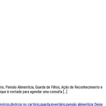
rio, Pensão Alimentícia, Guarda de Filhos, Ação de Reconhecimento e
fique à vontade para agendar uma consulta […]
ivórcio
,
divórcio no cartório
,
guarda
,
inventário
,
pensão alimentícia
Deixe